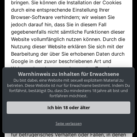
bringen. Sie können die Installation der Cookies
durch eine entsprechende Einstellung Ihrer
Browser-Software verhindern; wir weisen Sie
jedoch darauf hin, dass Sie in diesem Fall
gegebenenfalls nicht sämtliche Funktionen dieser
Website vollumfänglich nutzen können. Durch die
Nutzung dieser Website erklären Sie sich mit der
Bearbeitung der über Sie erhobenen Daten durch
Google in der zuvor beschriebenen Art und
Weise und zu dem zuvor benannten Zweck
Warnhinweis zu Inhalten für Erwachsene
einverstanden.
Du bist dabei, eine Website mit sexuell explizitem Material zu
betreten. Diese Website ist nur für Erwachsene bestimmt. Indem Du
Chatsystem
fortfährst, bestätigst Du, dass Du mindestens 18 Jahre alt bist und
fortfahren möchtest.
Über das Chatsystem eingegebene Texte werden
für einen Zeitraum von 6 Wochen auf
Ich bin 18 oder älter
Speichermedien mit Datenträgerverschlüsselung
gespeichert und dann automatisch gelöscht. In
Seite verlassen
Ausnahmefällen wie konkreten Anhaltspunkten
für betrügerisches Verhalten oder Fällen, in denen